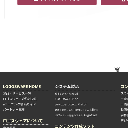
LOGOSWARE HOME
システム製品
コ
製品・サービス一覧
スラ
教育ビジネス向けLMS
ロゴスウェアの「安心感」
LOGOSWARE Xe
―音
eラーニング構築ガイド
Platon
―講
eラーニングシステム
パートナー募集
Libra
動画
動画＆ドキュメント配信システム
GigaCast
字幕
LIVEセミナー配信システム
ロゴスウェアについて
デジ
コンテンツ作成ソフト