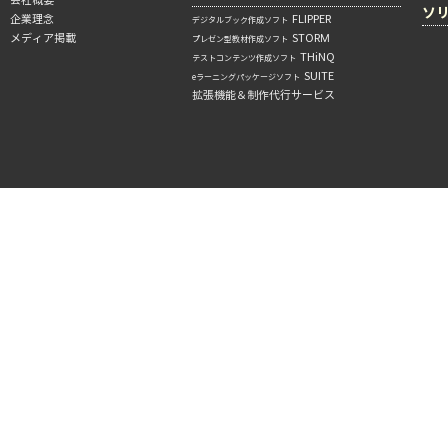
会社概要
ソ
企業理念
FLIPPER
デジタルブック作成ソフト
メディア掲載
STORM
プレゼン型教材作成ソフト
THiNQ
テストコンテンツ作成ソフト
SUITE
eラーニングパッケージソフト
拡張機能＆制作代行サービス