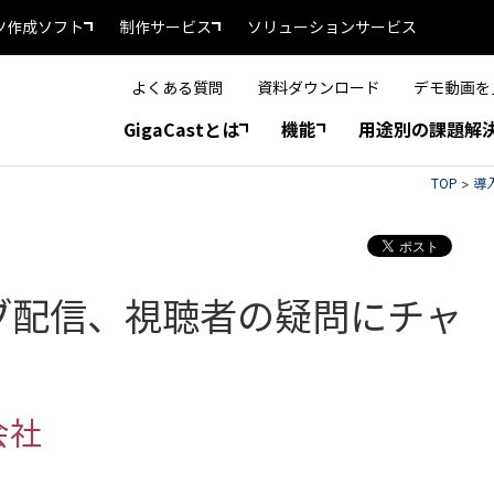
ツ作成ソフト
制作サービス
ソリューションサービス
よくある質問
資料ダウンロード
デモ動画を
GigaCastとは
機能
用途別の課題解
TOP
>
導
ブ配信、視聴者の疑問にチャ
会社