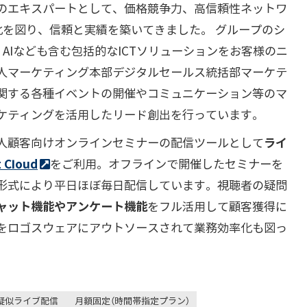
のエキスパートとして、価格競争力、高信頼性ネットワ
化を図り、信頼と実績を築いてきました。 グループのシ
、AIなども含む包括的なICTソリューションをお客様のニ
人マーケティング本部デジタルセールス統括部マーケテ
関する各種イベントの開催やコミュニケーション等のマ
ケティングを活用したリード創出を行っています。
人顧客向けオンラインセミナーの配信ツールとして
ライ
 Cloud
をご利用。オフラインで開催したセミナーを
形式により平日ほぼ毎日配信しています。視聴者の疑問
ャット機能やアンケート機能
をフル活用して顧客獲得に
をロゴスウェアにアウトソースされて業務効率化も図っ
疑似ライブ配信
月額固定（時間帯指定プラン）