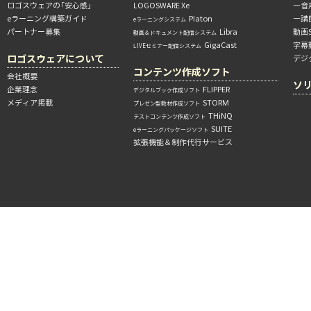
ロゴスウェアの「安心感」
LOGOSWARE Xe
―音
eラーニング構築ガイド
Platon
―講
eラーニングシステム
パートナー募集
Libra
動画
動画＆ドキュメント配信システム
GigaCast
字幕
LIVEセミナー配信システム
ロゴスウェアについて
デジ
コンテンツ作成ソフト
会社概要
ソ
企業理念
FLIPPER
デジタルブック作成ソフト
メディア掲載
STORM
プレゼン型教材作成ソフト
THiNQ
テストコンテンツ作成ソフト
SUITE
eラーニングパッケージソフト
拡張機能＆制作代行サービス