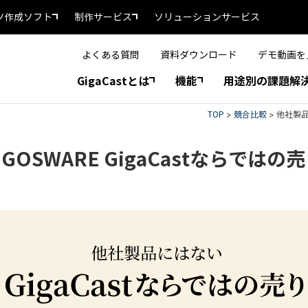
ツ作成ソフト
制作サービス
ソリューションサービス
よくある質問
資料ダウンロード
デモ動画を
GigaCastとは
機能
用途別の課題解
TOP
>
競合比較
>
他社製品
OSWARE GigaCastならではの