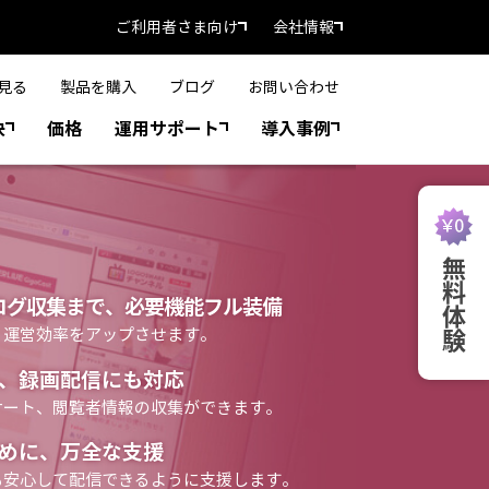
ご利用者さま向け
会社情報
見る
製品を購入
ブログ
お問い合わせ
決
価格
運用サポート
導入事例
無料体験
ログ収集まで、必要機能フル装備
、運営効率をアップさせます。
、録画配信にも対応
ケート、閲覧者情報の収集ができます。
めに、万全な支援
も安心して配信できるように支援します。