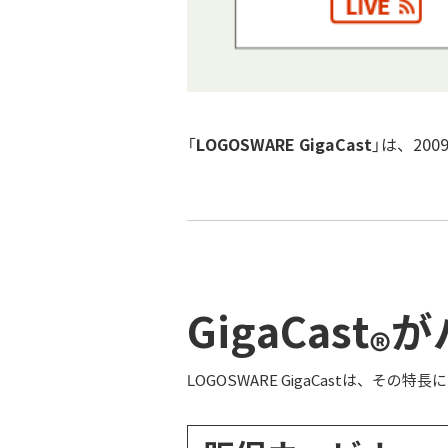
LOGOSWARE GigaCast
「
」は、2
GigaCast
が
®
LOGOSWARE GigaCastは、