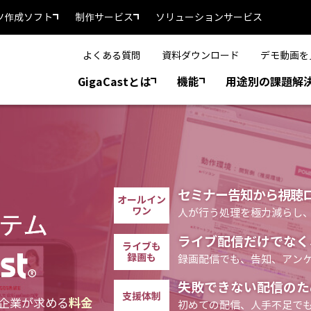
ツ作成ソフト
制作サービス
ソリューションサービス
よくある質問
資料ダウンロード
デモ動画を
GigaCastとは
機能
用途別の課題解
セミナー告知から視聴
オールイン
ワン
人が行う処理を極力減らし
ライブ配信だけでなく
ライブも
録画も
録画配信でも、告知、アン
失敗できない配信のた
支援体制
企業が求める
料金
初めての配信、人手不足で