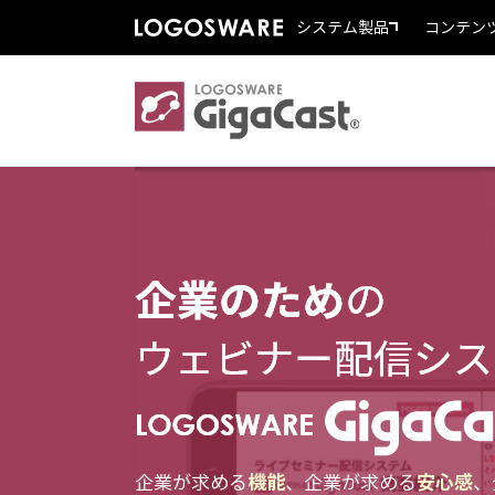
システム製品
コンテン
企業が求める
機能
、企業が求める
安心感
、