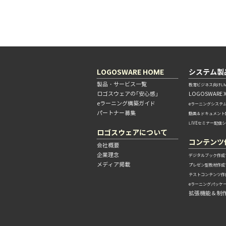
LOGOSWARE HOME
システム製
製品・サービス一覧
教育ビジネス向けLM
ロゴスウェアの「安心感」
LOGOSWARE 
eラーニング構築ガイド
eラーニングシステ
パートナー募集
動画＆ドキュメント
LIVEセミナー配信
ロゴスウェアについて
コンテンツ
会社概要
企業理念
デジタルブック作成
メディア掲載
プレゼン型教材作成
テストコンテンツ作
eラーニングパッケ
拡張機能＆制