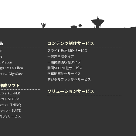
品
コンテンツ制作サービス
スライド教材制作サービス
S
Xe
―音声合成タイプ
Platon
―講師動画収録タイプ
ム
Libra
動画SCORM化サービス
配信システム
GigaCast
字幕動画制作サービス
システム
デジタルブック制作サービス
作成ソフト
ソリューションサービス
FLIPPER
ソフト
STORM
ソフト
THiNQ
成ソフト
SUITE
ージソフト
作代行サービス