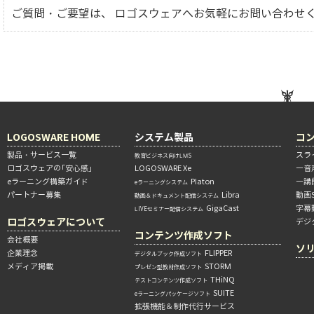
ご質問・ご要望は、 ロゴスウェアへお気軽にお問い合わせ
LOGOSWARE HOME
システム製品
コ
製品・サービス一覧
スラ
教育ビジネス向けLMS
ロゴスウェアの「安心感」
LOGOSWARE Xe
―音
eラーニング構築ガイド
Platon
―講
eラーニングシステム
パートナー募集
Libra
動画
動画＆ドキュメント配信システム
GigaCast
字幕
LIVEセミナー配信システム
ロゴスウェアについて
デジ
コンテンツ作成ソフト
会社概要
ソ
企業理念
FLIPPER
デジタルブック作成ソフト
メディア掲載
STORM
プレゼン型教材作成ソフト
THiNQ
テストコンテンツ作成ソフト
SUITE
eラーニングパッケージソフト
拡張機能＆制作代行サービス