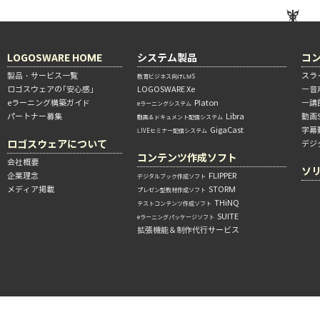
LOGOSWARE HOME
システム製品
コ
製品・サービス一覧
スラ
教育ビジネス向けLMS
ロゴスウェアの「安心感」
LOGOSWARE Xe
―音
eラーニング構築ガイド
Platon
―講
eラーニングシステム
パートナー募集
Libra
動画
動画＆ドキュメント配信システム
GigaCast
字幕
LIVEセミナー配信システム
ロゴスウェアについて
デジ
コンテンツ作成ソフト
会社概要
ソ
企業理念
FLIPPER
デジタルブック作成ソフト
メディア掲載
STORM
プレゼン型教材作成ソフト
THiNQ
テストコンテンツ作成ソフト
SUITE
eラーニングパッケージソフト
拡張機能＆制作代行サービス