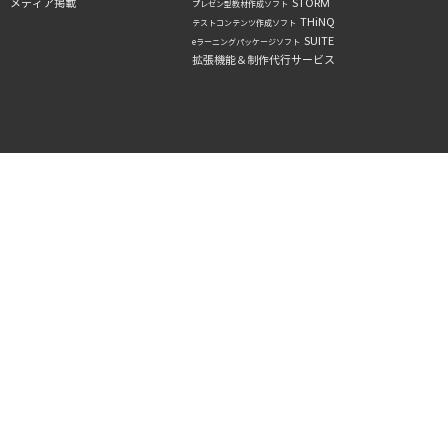
メディア掲載
STORM
プレゼン型教材作成ソフト
THiNQ
テストコンテンツ作成ソフト
SUITE
eラーニングパッケージソフト
拡張機能＆制作代行サービス