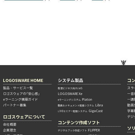
LOGOSWARE HOME
システム製品
コ
製品・サービス一覧
スラ
教育ビジネス向けLMS
ロゴスウェアの「安心感」
LOGOSWARE Xe
―音
eラーニング構築ガイド
Platon
―講
eラーニングシステム
パートナー募集
Libra
動画
動画＆ドキュメント配信システム
GigaCast
字幕
LIVEセミナー配信システム
ロゴスウェアについて
デジ
コンテンツ作成ソフト
会社概要
ソ
企業理念
FLIPPER
デジタルブック作成ソフト