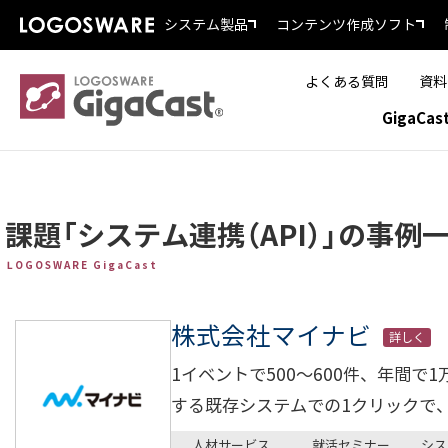
システム製品
コンテンツ作成ソフト
よくある質問
資料
GigaCa
課題「システム連携（API）」の事例
LOGOSWARE GigaCast
株式会社マイナビ
詳しく
1イベントで500～600件、年間で
する既存システムでの1クリックで
人材サービス
就活セミナー
シス