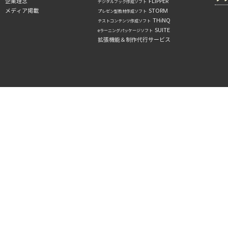
企業理念
FLIPPER
デジタルブック作成ソフト
メディア掲載
STORM
プレゼン型教材作成ソフト
THiNQ
テストコンテンツ作成ソフト
SUITE
eラーニングパッケージソフト
拡張機能＆制作代行サービス