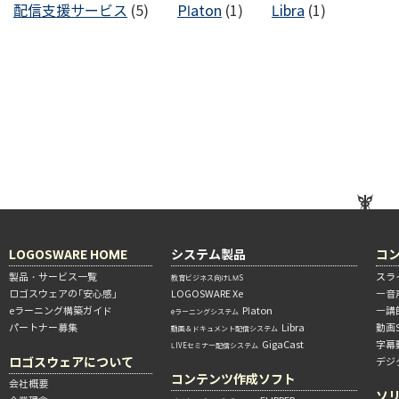
配信支援サービス
(5)
Platon
(1)
Libra
(1)
LOGOSWARE HOME
システム製品
コ
製品・サービス一覧
スラ
教育ビジネス向けLMS
ロゴスウェアの「安心感」
LOGOSWARE Xe
―音
eラーニング構築ガイド
Platon
―講
eラーニングシステム
パートナー募集
Libra
動画
動画＆ドキュメント配信システム
GigaCast
字幕
LIVEセミナー配信システム
ロゴスウェアについて
デジ
コンテンツ作成ソフト
会社概要
ソ