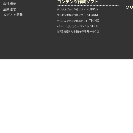
コンテンツ作成ソフト
会社概要
ソ
企業理念
FLIPPER
デジタルブック作成ソフト
メディア掲載
STORM
プレゼン型教材作成ソフト
THiNQ
テストコンテンツ作成ソフト
SUITE
eラーニングパッケージソフト
拡張機能＆制作代行サービス