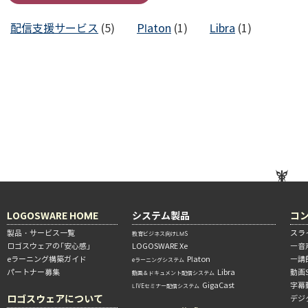
配信支援サービス
(5)
Platon
(1)
Libra
(1)
LOGOSWARE HOME
システム製品
コ
製品・サービス一覧
スラ
教育ビジネス向けLMS
ロゴスウェアの「安心感」
LOGOSWARE Xe
―音
eラーニング構築ガイド
Platon
―講
eラーニングシステム
パートナー募集
Libra
動画
動画＆ドキュメント配信システム
GigaCast
字幕
LIVEセミナー配信システム
ロゴスウェアについて
デジ