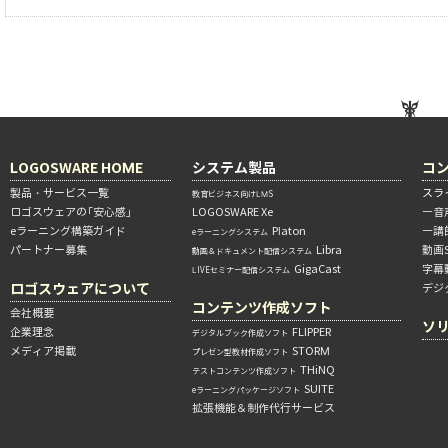
LOGOSWARE HOME
システム製品
コ
製品・サービス一覧
スラ
教育ビジネス向けLMS
ロゴスウェアの「安心感」
LOGOSWARE Xe
―音
eラーニング構築ガイド
Platon
―講
eラーニングシステム
パートナー募集
Libra
動画
動画＆ドキュメント配信システム
GigaCast
字幕
LIVEセミナー配信システム
ロゴスウェアについて
デジ
コンテンツ作成ソフト
会社概要
ソ
企業理念
FLIPPER
デジタルブック作成ソフト
メディア掲載
STORM
プレゼン型教材作成ソフト
THiNQ
テストコンテンツ作成ソフト
SUITE
eラーニングパッケージソフト
拡張機能＆制作代行サービス