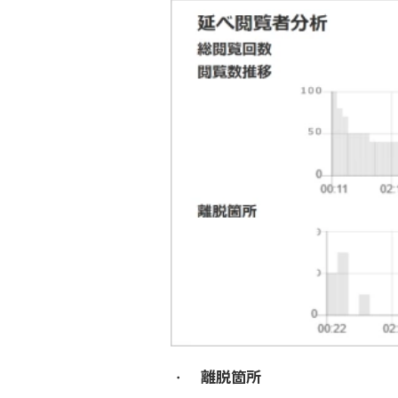
・
離脱箇所