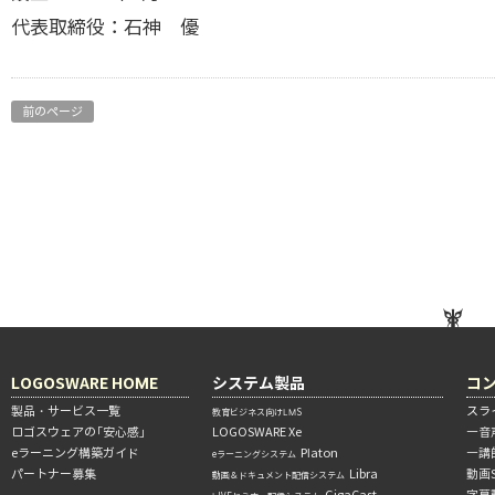
代表取締役：石神 優
前のページ
LOGOSWARE HOME
システム製品
コ
製品・サービス一覧
スラ
教育ビジネス向けLMS
ロゴスウェアの「安心感」
LOGOSWARE Xe
―音
eラーニング構築ガイド
Platon
―講
eラーニングシステム
パートナー募集
Libra
動画
動画＆ドキュメント配信システム
GigaCast
字幕