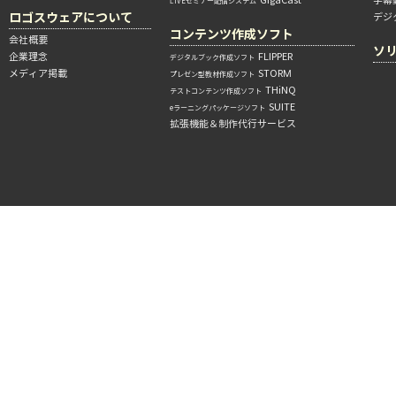
LIVEセミナー配信システム
ロゴスウェアについて
デジ
コンテンツ作成ソフト
会社概要
ソ
企業理念
FLIPPER
デジタルブック作成ソフト
メディア掲載
STORM
プレゼン型教材作成ソフト
THiNQ
テストコンテンツ作成ソフト
SUITE
eラーニングパッケージソフト
拡張機能＆制作代行サービス